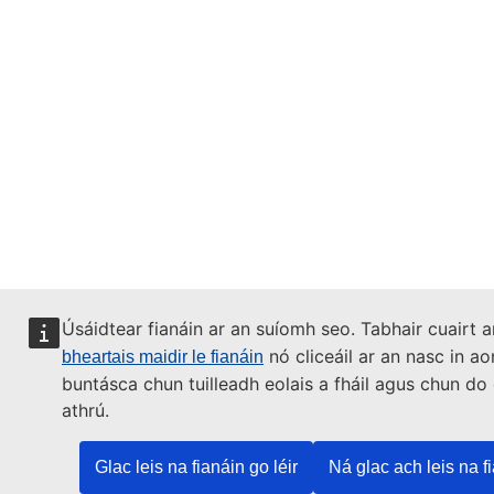
Úsáidtear fianáin ar an suíomh seo. Tabhair cuairt 
nó cliceáil ar an nasc in a
bheartais maidir le fianáin
buntásca chun tuilleadh eolais a fháil agus chun do
athrú.
Glac leis na fianáin go léir
Ná glac ach leis na f