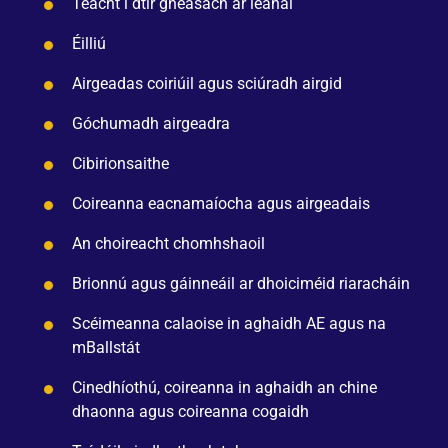
Teacht i dtír gnéasach ar leanaí
Éilliú
Airgeadas coiriúil agus sciúradh airgid
Góchumadh airgeadra
Cibirionsaithe
Coireanna eacnamaíocha agus airgeadais
An choireacht chomhshaoil
Brionnú agus gáinneáil ar dhoiciméid riaracháin
Scéimeanna calaoise in aghaidh AE agus na
mBallstát
Cinedhíothú, coireanna in aghaidh an chine
dhaonna agus coireanna cogaidh