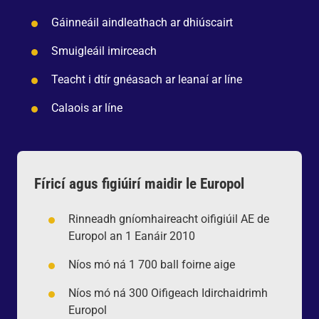
Gáinneáil aindleathach ar dhiúscairt
Smuigleáil imirceach
Teacht i dtír gnéasach ar leanaí ar líne
Calaois ar líne
Fíricí agus figiúirí maidir le Europol
Rinneadh gníomhaireacht oifigiúil AE de
Europol an 1 Eanáir 2010
Níos mó ná 1 700 ball foirne aige
Níos mó ná 300 Oifigeach Idirchaidrimh
Europol