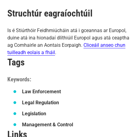
Struchtúr eagraíochtúil
Is é Stiúrthóir Feidhmiúcháin atá i gceannas ar Europol,
duine atá ina hionadaí dlíthiúil Europol agus atá ceaptha
ag Comhairle an Aontais Eorpaigh.
Cliceáil anseo chun
tuilleadh eolais a fháil
.
Tags
Keywords
Law Enforcement
Legal Regulation
Legislation
Management & Control
Links