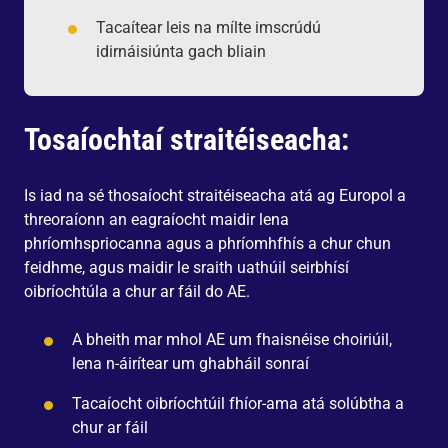
Tacaítear leis na mílte imscrúdú
idirnáisiúnta gach bliain
Tosaíochtaí straitéiseacha:
Is iad na sé thosaíocht straitéiseacha atá ag Europol a
threoraíonn an eagraíocht maidir lena
phríomhspriocanna agus a phríomhfhís a chur chun
feidhme, agus maidir le sraith uathúil seirbhísí
oibríochtúla a chur ar fáil do AE.
A bheith mar mhol AE um fhaisnéise choiriúil,
lena n‑áirítear um ghabháil sonraí
Tacaíocht oibríochtúil fhíor-ama atá solúbtha a
chur ar fáil