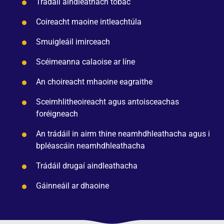
Trádáil aindleathach tobac
Coireacht maoine intleachtúla
Smuigleáil imirceach
Scéimeanna calaoise ar líne
An choireacht mhaoine eagraithe
Sceimhlitheoireacht agus antoisceachas
foréigneach
An trádáil in airm thine neamhdhleathacha agus i
bpléascáin neamhdhleathacha
Trádáil drugaí aindleathacha
Gáinneáil ar dhaoine