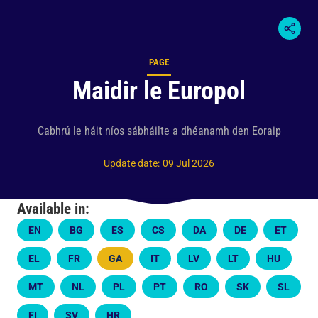
PAGE
Content type
Maidir le Europol
Cabhrú le háit níos sábháilte a dhéanamh den Eoraip
Update date
:
09 Jul 2026
Available in:
EN
BG
ES
CS
DA
DE
ET
EL
FR
GA
IT
LV
LT
HU
MT
NL
PL
PT
RO
SK
SL
FI
SV
HR