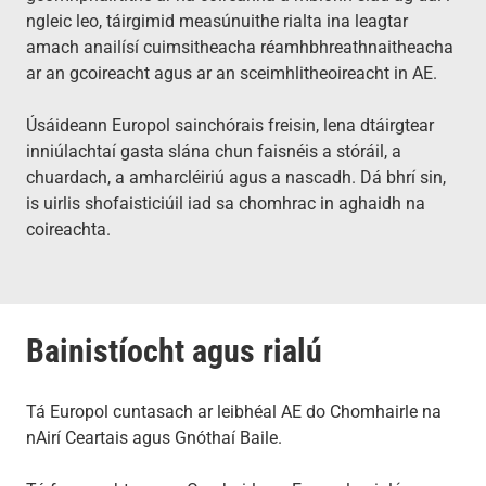
ngleic leo, táirgimid measúnuithe rialta ina leagtar
amach anailísí cuimsitheacha réamhbhreathnaitheacha
ar an gcoireacht agus ar an sceimhlitheoireacht in AE.
Úsáideann Europol sainchórais freisin, lena dtáirgtear
inniúlachtaí gasta slána chun faisnéis a stóráil, a
chuardach, a amharcléiriú agus a nascadh. Dá bhrí sin,
is uirlis shofaisticiúil iad sa chomhrac in aghaidh na
coireachta.
Bainistíocht agus rialú
Tá Europol cuntasach ar leibhéal AE do Chomhairle na
nAirí Ceartais agus Gnóthaí Baile.