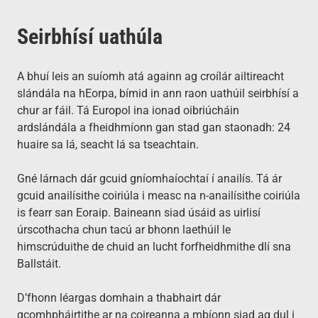
Seirbhísí uathúla
A bhuí leis an suíomh atá againn ag croílár ailtireacht
slándála na hEorpa, bímid in ann raon uathúil seirbhísí a
chur ar fáil. Tá Europol ina ionad oibriúcháin
ardslándála a fheidhmíonn gan stad gan staonadh: 24
huaire sa lá, seacht lá sa tseachtain.
Gné lárnach dár gcuid gníomhaíochtaí í anailís. Tá ár
gcuid anailísithe coiriúla i measc na n‑anailísithe coiriúla
is fearr san Eoraip. Baineann siad úsáid as uirlisí
úrscothacha chun tacú ar bhonn laethúil le
himscrúduithe de chuid an lucht forfheidhmithe dlí sna
Ballstáit.
D’fhonn léargas domhain a thabhairt dár
gcomhpháirtithe ar na coireanna a mbíonn siad ag dul i