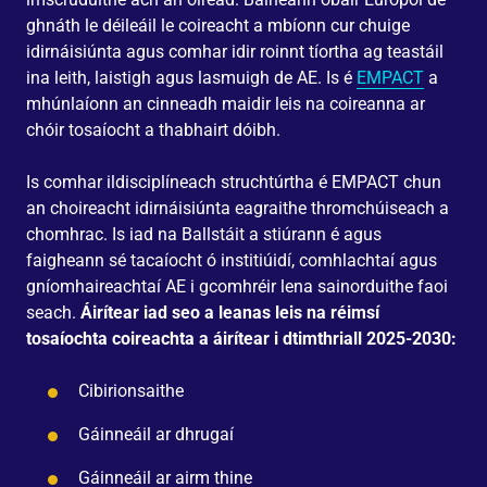
ghnáth le déileáil le coireacht a mbíonn cur chuige
idirnáisiúnta agus comhar idir roinnt tíortha ag teastáil
ina leith, laistigh agus lasmuigh de AE. Is é
EMPACT
a
mhúnlaíonn an cinneadh maidir leis na coireanna ar
chóir tosaíocht a thabhairt dóibh.
Is comhar ildisciplíneach struchtúrtha é EMPACT chun
an choireacht idirnáisiúnta eagraithe thromchúiseach a
chomhrac. Is iad na Ballstáit a stiúrann é agus
faigheann sé tacaíocht ó institiúidí, comhlachtaí agus
gníomhaireachtaí AE i gcomhréir lena sainorduithe faoi
seach.
Áirítear iad seo a leanas leis na réimsí
tosaíochta coireachta a áirítear i dtimthriall 2025-2030:
Cibirionsaithe
Gáinneáil ar dhrugaí
Gáinneáil ar airm thine