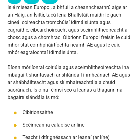
Is é misean Europol, a bhfuil a cheanncheathrú aige ar
an Háig, an Ísiltír, tacú lena Bhallstáit maidir le gach
cineál coireachta tromchúisí idirnáisiúnta agus
eagraithe, cibearchoireacht agus sceimhlitheoireacht a
chosc agus a chomhrac. Oibríonn Europol freisin le cuid
mhór stát comhpháirtíochta neamh-AE agus le cuid
mhór eagraíochtaí idirnáisiúnta.
Bíonn mórlíonraí coiriúla agus sceimhlitheoireachta ina
mbagairt shuntasach ar shlándáil inmheánach AE agus
ar shábháilteacht agus slí mhaireachtála a chuid
saoránach. Is ó na réimsí seo a leanas a thagann na
bagairtí slándála is mó:
Cibirionsaithe
Scéimeanna calaoise ar líne
Teacht i dtír gnéasach ar leanaí (ar líne)