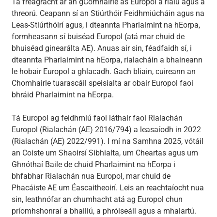
Tá freagracht ar an gComhairle as Europol a rialú agus a
threorú. Ceapann sí an Stiúrthóir Feidhmiúcháin agus na
Leas-Stiúrthóirí agus, i dteannta Pharlaimint na hEorpa,
formheasann sí buiséad Europol (atá mar chuid de
bhuiséad ginearálta AE). Anuas air sin, féadfaidh sí, i
dteannta Pharlaimint na hEorpa, rialacháin a bhaineann
le hobair Europol a ghlacadh. Gach bliain, cuireann an
Chomhairle tuarascáil speisialta ar obair Europol faoi
bhráid Pharlaimint na hEorpa.
Tá Europol ag feidhmiú faoi láthair faoi Rialachán
Europol (Rialachán (AE) 2016/794) a leasaíodh in 2022
(Rialachán (AE) 2022/991). I mí na Samhna 2025, vótáil
an Coiste um Shaoirsí Sibhialta, um Cheartas agus um
Ghnóthaí Baile de chuid Pharlaimint na hEorpa i
bhfabhar Rialachán nua Europol, mar chuid de
Phacáiste AE um Éascaitheoirí. Leis an reachtaíocht nua
sin, leathnófar an chumhacht atá ag Europol chun
príomhshonraí a bhailiú, a phróiseáil agus a mhalartú.