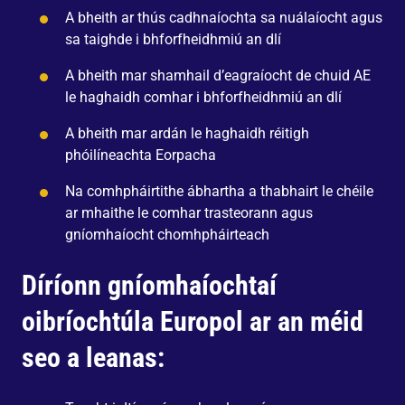
A bheith ar thús cadhnaíochta sa nuálaíocht agus
sa taighde i bhforfheidhmiú an dlí
A bheith mar shamhail d’eagraíocht de chuid AE
le haghaidh comhar i bhforfheidhmiú an dlí
A bheith mar ardán le haghaidh réitigh
phóilíneachta Eorpacha
Na comhpháirtithe ábhartha a thabhairt le chéile
ar mhaithe le comhar trasteorann agus
gníomhaíocht chomhpháirteach
Díríonn gníomhaíochtaí
oibríochtúla Europol ar an méid
seo a leanas: