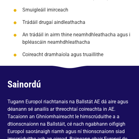
Smuigleáil imirceach
Trádáil drugaí aindleathacha
An trádáil in airm thine neamhdhleathacha agus i
bpléascáin neamhdhleathacha
Coireacht dramhaíola agus truaillithe
Sainordú
Tugann Europol riachtanais na Ballstát AE dá aire agus
déanann sé anailís ar threochtaí coireachta in AE.
Tacaíonn an Ghníomhaireacht le himscrúduithe a a
dtionscnaíonn na Ballstáit, cé nach ngabhann oifigigh
Europol saoránaigh riamh agus ní thionscnaíonn siad
imscrúduithe ach an oiread. Baineann obair Europol de