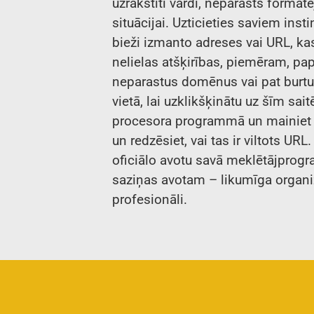
uzrakstīti vārdi, neparasts formatē
situācijai. Uzticieties saviem insti
bieži izmanto adreses vai URL, kas
nelielas atšķirības, piemēram, pap
neparastus domēnus vai pat burtus
vietā, lai uzklikšķinātu uz šīm sai
procesora programmā un mainiet fo
un redzēsiet, vai tas ir viltots UR
oficiālo avotu savā meklētājprog
saziņas avotam – likumīga organiz
profesionāli.