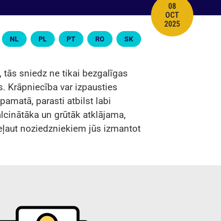
08
OCT
PUBLISH DATE
2025
NL
PL
PT
RO
SK
, tās sniedz ne tikai bezgalīgas
s. Krāpniecība var izpausties
pamatā, parasti atbilst labi
lcinātāka un grūtāk atklājama,
neļaut noziedzniekiem jūs izmantot