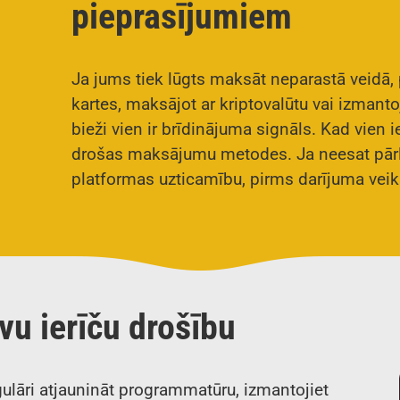
pieprasījumiem
Ja jums tiek lūgts maksāt neparastā veidā
kartes, maksājot ar kriptovalūtu vai izmant
bieži vien ir brīdinājuma signāls. Kad vien
drošas maksājumu metodes. Ja neesat pārl
platformas uzticamību, pirms darījuma veik
vu ierīču drošību
egulāri atjaunināt programmatūru, izmantojiet