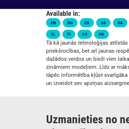
Available in:
EN
BG
ES
CS
DA
SL
FI
SV
HR
Tā kā jaunās tehnoloģijas attīstās
priekšrocības, bet arī jaunas iesp
dažādos veidos un bieži vien laika 
zināmiem modeļiem. Līdz ar mākslī
tāpēc informētība kļūst svarīgāka
un izveidot sev apziņas aizsargme
Uzmanieties no n