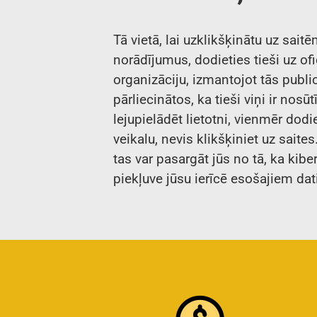
Tā vietā, lai uzklikšķinātu uz sait
norādījumus, dodieties tieši uz ofic
organizāciju, izmantojot tās public
pārliecinātos, ka tieši viņi ir nosū
lejupielādēt lietotni, vienmēr dodie
veikalu, nevis klikšķiniet uz saites
tas var pasargāt jūs no tā, ka kib
piekļuve jūsu ierīcē esošajiem da