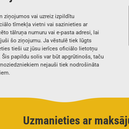
ēm ziņojumos vai uzreiz izpildītu
iālo tīmekļa vietni vai sazinieties ar
ēto tālruņa numuru vai e-pasta adresi, lai
tījuši šo ziņojumu. Ja vēstulē tiek lūgts
ties tieši uz jūsu ierīces oficiālo lietotņu
. Šis papildu solis var būt apgrūtinošs, taču
ernoziedzniekiem nejauši tiek nodrošināta
tiem.
Uzmanieties ar maksā