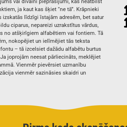
jums vai dīvaini pieprasījumi, kas neatbilst
nktiem, ja kaut kas šķiet “ne tā”. Krāpnieki
 izskatās līdzīgi īstajām adresēm, bet satur
ildu ciparus, nepareizi uzrakstītus vārdus,
 no atšķirīgiem alfabētiem vai fontiem. Tā
tēm, nokopējiet un ielīmējiet tās teksta
ntu – tā izcelsiet dažādu alfabētu burtus
L. Ja joprojām neesat pārliecināts, meklējiet
rammā. Vienmēr pievērsiet uzmanību
ācija vienmēr sazināsies skaidri un