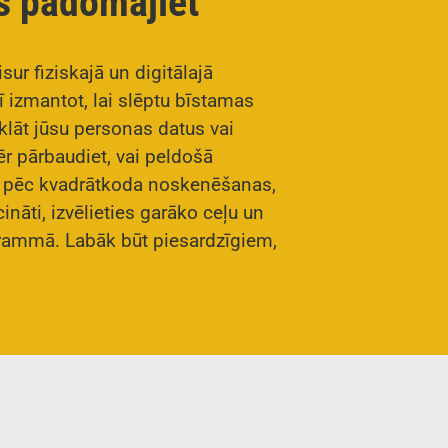
s padomājiet
isur fiziskajā un digitālajā
ī izmantot, lai slēptu bīstamas
lāt jūsu personas datus vai
nmēr pārbaudiet, vai peldošā
iz pēc kvadrātkoda noskenēšanas,
ināti, izvēlieties garāko ceļu un
rammā. Labāk būt piesardzīgiem,