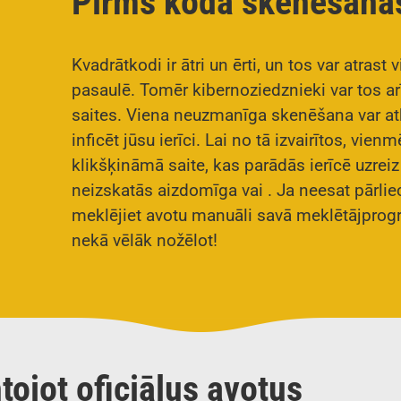
Pirms koda skenēšana
Kvadrātkodi ir ātri un ērti, un tos var atrast v
pasaulē. Tomēr kibernoziedznieki var tos ar
saites. Viena neuzmanīga skenēšana var atk
inficēt jūsu ierīci. Lai no tā izvairītos, vie
klikšķināmā saite, kas parādās ierīcē uzre
neizskatās aizdomīga vai . Ja neesat pārliec
meklējiet avotu manuāli savā meklētājprog
nekā vēlāk nožēlot!
tojot oficiālus avotus