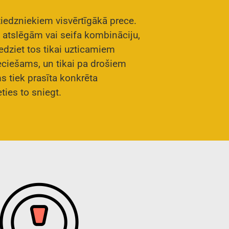
ziedzniekiem visvērtīgākā prece.
s atslēgām vai seifa kombināciju,
edziet tos tikai uzticamiem
eciešams, un tikai pa drošiem
s tiek prasīta konkrēta
ties to sniegt.