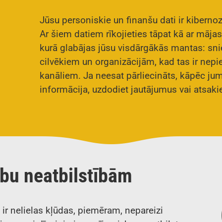
Jūsu personiskie un finanšu dati ir kiberno
Ar šiem datiem rīkojieties tāpat kā ar māja
kurā glabājas jūsu visdārgākās mantas: sni
cilvēkiem un organizācijām, kad tas ir nepi
kanāliem. Ja neesat pārliecināts, kāpēc jum
informācija, uzdodiet jautājumus vai atsakie
bu neatbilstībām
 nelielas kļūdas, piemēram, nepareizi