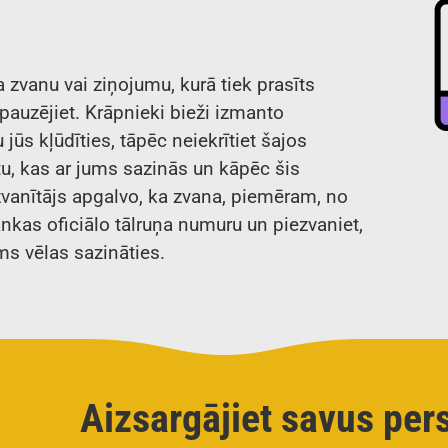
a zvanu vai ziņojumu, kurā tiek prasīts
epauzējiet. Krāpnieki bieži izmanto
 jūs kļūdīties, tāpēc neiekrītiet šajos
ītu, kas ar jums sazinās un kāpēc šis
 zvanītājs apgalvo, ka zvana, piemēram, no
nkas oficiālo tālruņa numuru un piezvaniet,
jums vēlas sazināties.
Aizsargājiet savus per