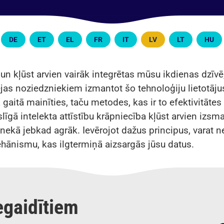
DE
ET
EL
FR
IT
LV
LT
HU
 un kļūst arvien vairāk integrētas mūsu ikdienas dzīvē
ējas noziedzniekiem izmantot šo tehnoloģiju lietotāju
gaitā mainīties, taču metodes, kas ir to efektivitātes 
gā intelekta attīstību krāpniecība kļūst arvien izsma
 nekā jebkad agrāk. Ievērojot dažus principus, varat 
hānismu, kas ilgtermiņā aizsargās jūsu datus.
egaidītiem