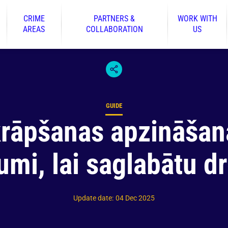
CRIME
PARTNERS &
WORK WITH
AREAS
COLLABORATION
US
GUIDE
Content type
krāpšanas apzināšanā
umi, lai saglabātu d
Update date
:
04 Dec 2025